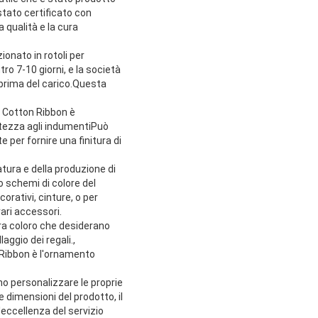
stato certificato con
 qualità e la cura
ionato in rotoli per
tro 7-10 giorni, e la società
% prima del carico.Questa
ed Cotton Ribbon è
atezza agli indumentiPuò
per fornire una finitura di
tura e della produzione di
o schemi di colore del
orativi, cinture, o per
ari accessori.
 tra coloro che desiderano
aggio dei regali.,
atRibbon è l'ornamento
o personalizzare le proprie
 dimensioni del prodotto, il
l'eccellenza del servizio