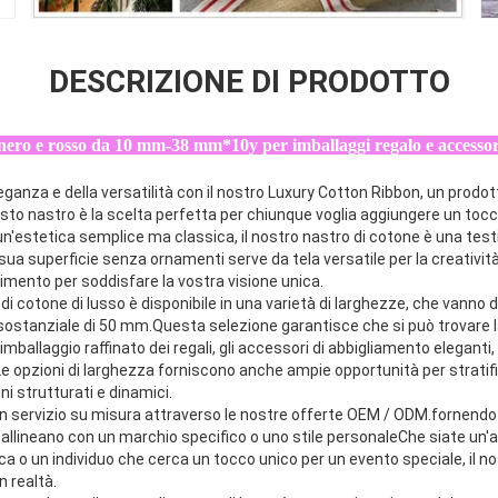
DESCRIZIONE DI PRODOTTO
e nero e rosso da 10 mm-38 mm*10y per imballaggi regalo e accesso
eleganza e della versatilità con il nostro Luxury Cotton Ribbon, un pro
sto nastro è la scelta perfetta per chiunque voglia aggiungere un tocc
'estetica semplice ma classica, il nostro nastro di cotone è una test
 sua superficie senza ornamenti serve da tela versatile per la creativi
limento per soddisfare la vostra visione unica.
 cotone di lusso è disponibile in una varietà di larghezze, che vanno da
ostanziale di 50 mm.Questa selezione garantisce che si può trovare 
'imballaggio raffinato dei regali, gli accessori di abbigliamento eleganti
e opzioni di larghezza forniscono anche ampie opportunità per stratif
i strutturati e dinamici.
 un servizio su misura attraverso le nostre offerte OEM / ODM.fornendo 
 allineano con un marchio specifico o uno stile personaleChe siate un'a
ica o un individuo che cerca un tocco unico per un evento speciale, il n
n realtà.