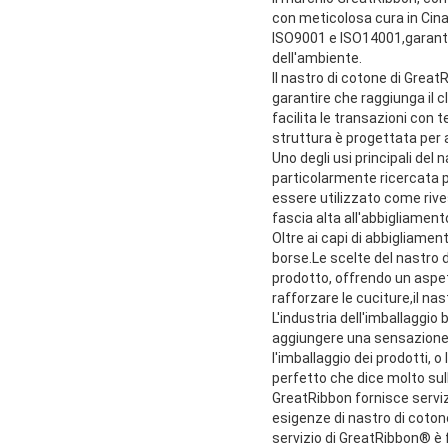
con meticolosa cura in Cina.
ISO9001 e ISO14001,garantire
dell'ambiente.
Il nastro di cotone di Great
garantire che raggiunga il cl
facilita le transazioni con 
struttura è progettata per a
Uno degli usi principali del
particolarmente ricercata p
essere utilizzato come rive
fascia alta all'abbigliament
Oltre ai capi di abbigliame
borse.Le scelte del nastro d
prodotto, offrendo un aspett
rafforzare le cuciture,il na
L'industria dell'imballaggio
aggiungere una sensazione na
l'imballaggio dei prodotti, 
perfetto che dice molto sull
GreatRibbon fornisce servi
esigenze di nastro di cotone
servizio di GreatRibbon® è fl