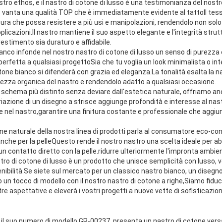
ostro ethos, e il nastro di cotone di lusso è una testimonianza del nos
tro vanta una qualità TOP che è immediatamente evidente al tattoIl te
cura che possa resistere a più usi e manipolazioni, rendendolo non sol
pplicazioni.Il nastro mantiene il suo aspetto elegante e l'integrità stru
estimento sia duraturo e affidabile.
anco infonde nel nostro nastro di cotone di lusso un senso di purezza e
erfetta a qualsiasi progettoSia che tu voglia un look minimalista o int
cotone bianco si difenderà con grazia ed eleganza.La tonalità esalta la 
lezza organica del nastro e rendendolo adatto a qualsiasi occasione.
schema più distinto senza deviare dall'estetica naturale, offriamo anc
ariazione di un disegno a strisce aggiunge profondità e interesse al n
el nastro,garantire una finitura costante e professionale che aggiun
one naturale della nostra linea di prodotti parla al consumatore eco-c
nche per la pelleQuesto rende il nostro nastro una scelta ideale per abb
un contatto diretto con la pelle.ridurre ulteriormente l'impronta ambien
stro di cotone di lusso è un prodotto che unisce semplicità con lusso, ve
nibilità.Se siete sul mercato per un classico nastro bianco, un disegno
un tocco di modello con il nostro nastro di cotone a righe,Siamo fidu
tre aspettative e eleverà i vostri progetti a nuove vette di sofisticazion
 il suo numero di modello GR-00237, presenta un nastro di cotone vers