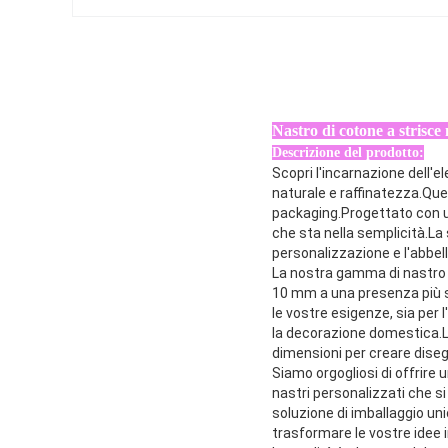
Nastro di cotone a strisc
Descrizione del prodotto:
Scopri l'incarnazione dell'
naturale e raffinatezza.Que
packaging.Progettato con un
che sta nella semplicità.La
personalizzazione e l'abbel
La nostra gamma di nastro di
10 mm a una presenza più s
le vostre esigenze, sia per l
la decorazione domestica.L
dimensioni per creare disegn
Siamo orgogliosi di offrire
nastri personalizzati che si
soluzione di imballaggio un
trasformare le vostre idee i