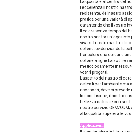
La qualità è al centro del n
l'eccellenza.il nostro nas
resistente, del nastro assi
pratica per una varietà di a
garantendo che il vostro inv
Il colore senza tempo del bi
nostro nastro un' aggiunta p
vivaci, il nostro nastro di 
cotone, evidenziando la bel
Per coloro che cercano uno 
cotone a righe.La sottile v
meticolosamente intessute n
vostri progetti.
L'aspetto del nastro di cot
delicati per l'ambiente ma a
accessori, dove si prevede 
In conclusione, il nostro na
bellezza naturale con soste
nostro servizio OEM/ODM, o 
alta qualità supererà le vos
Applicazioni:
Il marchio GreatRibbon, con