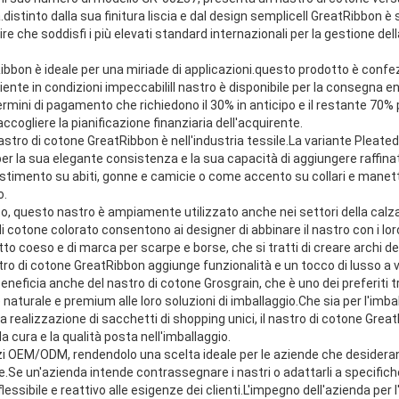
distinto dalla sua finitura liscia e dal design sempliceIl GreatRibbon è 
 che soddisfi i più elevati standard internazionali per la gestione della
Ribbon è ideale per una miriade di applicazioni.questo prodotto è confez
iente in condizioni impeccabiliIl nastro è disponibile per la consegna en
termini di pagamento che richiedono il 30% in anticipo e il restante 70
ccogliere la pianificazione finanziaria dell'acquirente.
 nastro di cotone GreatRibbon è nell'industria tessile.La variante Pleat
er la sua elegante consistenza e la sua capacità di aggiungere raffin
stimento su abiti, gonne e camicie o come accento su collari e manette 
o.
nto, questo nastro è ampiamente utilizzato anche nei settori della calza
i cotone colorato consentono ai designer di abbinare il nastro con i lor
o coeso e di marca per scarpe e borse, che si tratti di creare archi dec
stro di cotone GreatRibbon aggiunge funzionalità e un tocco di lusso a v
 beneficia anche del nastro di cotone Grosgrain, che è uno dei preferiti
turale e premium alle loro soluzioni di imballaggio.Che sia per l'imball
o la realizzazione di sacchetti di shopping unici, il nastro di cotone Gre
a cura e la qualità posta nell'imballaggio.
zi OEM/ODM, rendendolo una scelta ideale per le aziende che desideran
.Se un'azienda intende contrassegnare i nastri o adattarli a specifiche
essibile e reattivo alle esigenze dei clienti.L'impegno dell'azienda per 