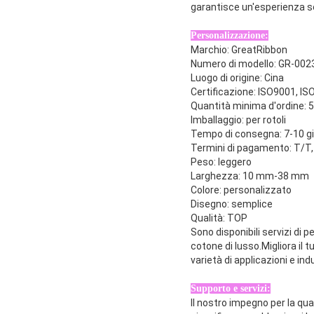
garantisce un'esperienza se
Personalizzazione:
Marchio: GreatRibbon
Numero di modello: GR-002
Luogo di origine: Cina
Certificazione: ISO9001, I
Quantità minima d'ordine: 
Imballaggio: per rotoli
Tempo di consegna: 7-10 gi
Termini di pagamento: T/T, 
Peso: leggero
Larghezza: 10 mm-38 mm
Colore: personalizzato
Disegno: semplice
Qualità: TOP
Sono disponibili servizi di p
cotone di lusso.Migliora il 
varietà di applicazioni e ind
Supporto e servizi:
Il nostro impegno per la qua