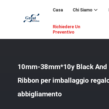
Casa
Chi Siamo
Richiedere Un
Casa
/
Prodotti
/
Nastro Del Cotone
/
10mm-38mm*10y Bla
Preventivo
10mm-38mm*10y Black And R
Ribbon per imballaggio regalo
abbigliamento