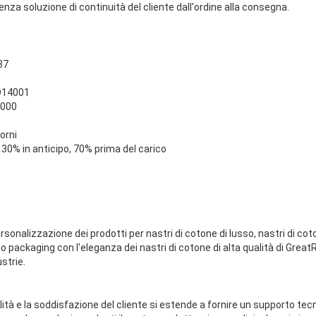
nza soluzione di continuità del cliente dall'ordine alla consegna.
37
SO14001
5000
orni
30% in anticipo, 70% prima del carico
ersonalizzazione dei prodotti per nastri di cotone di lusso, nastri di coto
tuo packaging con l'eleganza dei nastri di cotone di alta qualità di Grea
ustrie.
lità e la soddisfazione del cliente si estende a fornire un supporto te