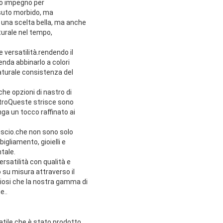
tro impegno per
ssuto morbido, ma
o una scelta bella, ma anche
tturale nel tempo,
 versatilità.rendendo il
enda abbinarlo a colori
naturale consistenza del
he opzioni di nastro di
astroQueste strisce sono
ga un tocco raffinato ai
onscio.che non sono solo
igliamento, gioielli e
tale.
rsatilità con qualità e
 su misura attraverso il
ciosi che la nostra gamma di
e..
atile che è stato prodotto