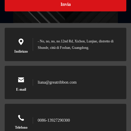
Invia
- No, no, no, no.12nd Rd, Xichon, Lunjiao, distretto di
Shunde, città di Foshan, Guangdong.
Indirizzo
liana@greatribbon.com
E-mail
0086-13927290300
Telefono