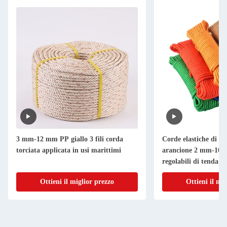
3 mm-12 mm PP giallo 3 fili corda
Corde elastiche di te
torciata applicata in usi marittimi
arancione 2 mm-10 
regolabili di tenda
Ottieni il miglior prezzo
Ottieni il mi