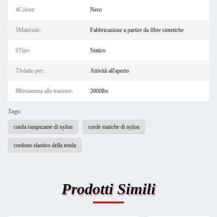
4Colore:
Nero
5Materiale:
Fabbricazione a partire da fibre sintetiche
6Tipo:
Statico
7Adatto per::
Attività all'aperto
8Resistenza alla trazione:
2000lbs
Tags:
corda rampicante di nylon
corde statiche di nylon
cordone elastico della tenda
Prodotti Simili