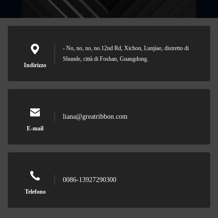
- No, no, no, no.12nd Rd, Xichon, Lunjiao, distretto di
Shunde, città di Foshan, Guangdong.
Indirizzo
liana@greatribbon.com
E-mail
0086-13927290300
Telefono