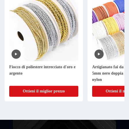
Fiocco di poliestere intrecciato d'oro e
Artigianato fai da te
argento
5mm nero doppia cord
nylon
Ottieni il miglior prezzo
Ottieni il mi