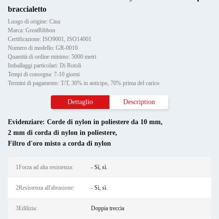
braccialetto
Luogo di origine: Cina
Marca: GreatRibbon
Certificazione: ISO9001, ISO14001
Numero di modello: GR-0010
Quantità di ordine minimo: 5000 metri
Imballaggi particolari: Di Rotoli
Tempi di consegna: 7-10 giorni
Termini di pagamento: T/T, 30% in anticipo, 70% prima del carico
Dettaglio
Description
Evidenziare:
Corde di nylon in poliestere da 10 mm
,
2 mm di corda di nylon in poliestere
,
Filtro d'oro misto a corda di nylon
1Forza ad alta resistenza:
- Sì, sì.
2Resistenza all'abrasione:
- Sì, sì.
3Edilizia:
Doppia treccia