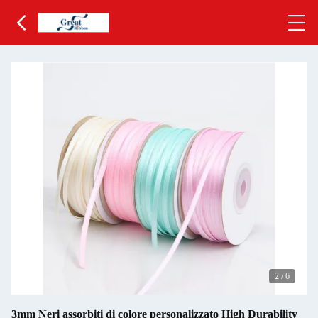
2
/
6
3mm Neri assorbiti di colore personalizzato High Durability