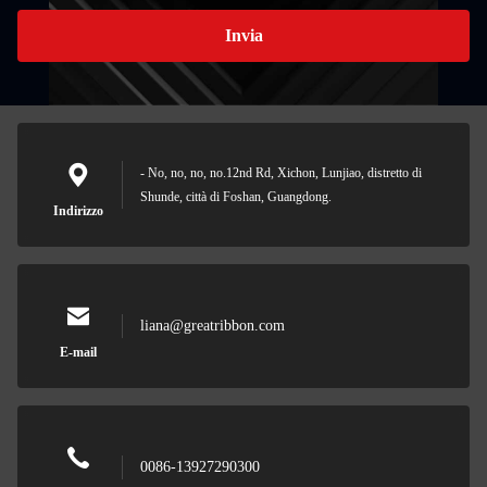
Invia
- No, no, no, no.12nd Rd, Xichon, Lunjiao, distretto di
Shunde, città di Foshan, Guangdong.
Indirizzo
liana@greatribbon.com
E-mail
0086-13927290300