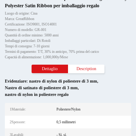
Polyester Satin Ribbon per imballaggio regalo
Luogo di origine: Cina
Marca: GreatRibbon
Certificazione: ISO9001, ISO14001
Numero di modello: GR-001
Quantità di ordine minimo: 5000 anni
Imballaggi particolari: Di Rotoli
Tempi di consegna: 7-10 giorni
Termini di pagamento: T/T, 30% in anticipo, 70% prima del carico
Capacità di alimentazione: 1,000,000y/Mese
Dettaglio
Description
Evidenziare:
nastro di nylon di poliestere di 3 mm
,
Nastro di satinato di poliestere di 3 mm
,
nastro di nylon in poliestere regalo
1Materiale:
Poliestere/Nylon
2Spessore:
0,5 millimetri
3Lavabili:
- Sì, sì.