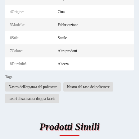
4Origine:
Cina
5Modello:
Fabbricazione
6Stile:
Sattile
7Colore:
Altri prodotti
8Durabilità:
Altezza
Tags:
Nastro dell'organza del poliestere
Nastro del raso del poliestere
nastri di satinato a doppia faccia
Prodotti Simili