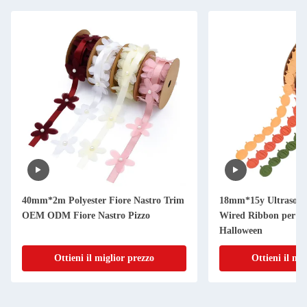
40mm*2m Polyester Fiore Nastro Trim
18mm*15y Ultrason
OEM ODM Fiore Nastro Pizzo
Wired Ribbon per la 
Halloween
Ottieni il miglior prezzo
Ottieni il mi